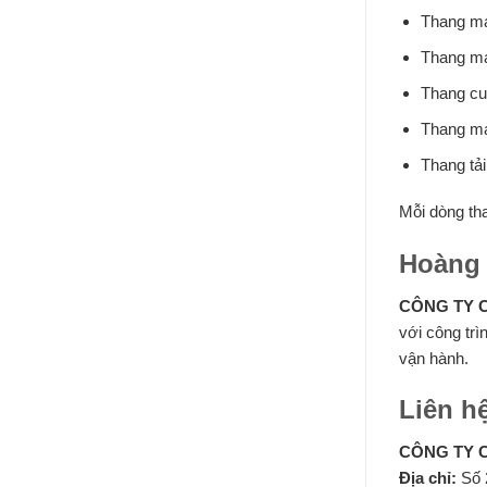
Thang má
Thang má
Thang c
Thang má
Thang tả
Mỗi dòng tha
Hoàng 
CÔNG TY 
với công trì
vận hành.
Liên h
CÔNG TY 
Địa chỉ:
Số 