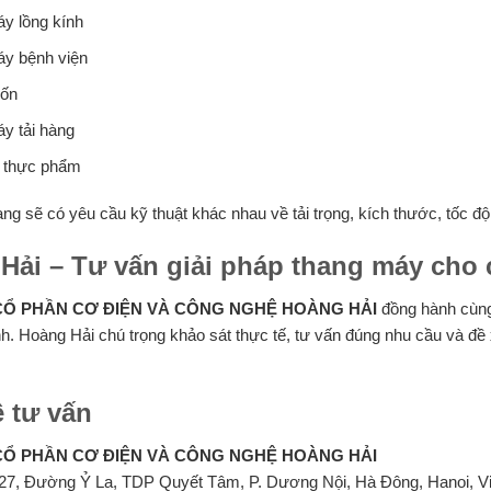
y lồng kính
y bệnh viện
uốn
y tải hàng
i thực phẩm
ng sẽ có yêu cầu kỹ thuật khác nhau về tải trọng, kích thước, tốc độ
Hải – Tư vấn giải pháp thang máy cho c
CỔ PHẦN CƠ ĐIỆN VÀ CÔNG NGHỆ HOÀNG HẢI
đồng hành cùng
nh. Hoàng Hải chú trọng khảo sát thực tế, tư vấn đúng nhu cầu và đ
ệ tư vấn
CỔ PHẦN CƠ ĐIỆN VÀ CÔNG NGHỆ HOÀNG HẢI
27, Đường Ỷ La, TDP Quyết Tâm, P. Dương Nội, Hà Đông, Hanoi, V