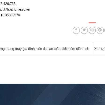
3.426.733
act@hoanghaijsc.vn
:
0105802970
g thang máy gia đình hiện đại, an toàn, tiết kiệm diện tích
Xu hướ