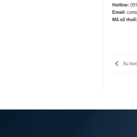
Hotline:
097
Email:
cont
Mã số thuế
Xu hướn