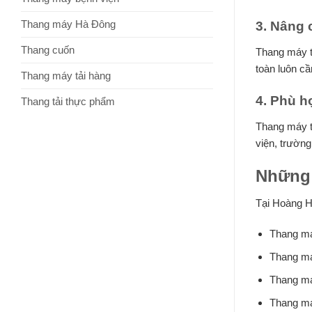
Thang máy Hà Đông
3. Nâng 
Thang cuốn
Thang máy t
toàn luôn cầ
Thang máy tải hàng
4. Phù h
Thang tải thực phẩm
Thang máy t
viện, trườn
Những 
Tại Hoàng H
Thang má
Thang má
Thang má
Thang má