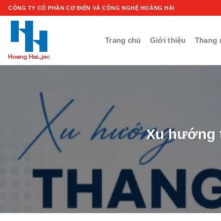
Chuyển
CÔNG TY CỔ PHẦN CƠ ĐIỆN VÀ CÔNG NGHỆ HOÀNG HẢI
tới
nội
Trang chủ
Giới thiệu
Thang 
dung
Xu hướng t