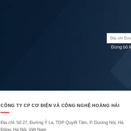
Đừng bỏ l
CÔNG TY CP CƠ ĐIỆN VÀ CÔNG NGHỆ HOÀNG HẢI
Địa chỉ: Số 27, Đường Ỷ La, TDP Quyết Tâm, P. Dương Nội, Hà
Đông, Hà Nội, Việt Nam