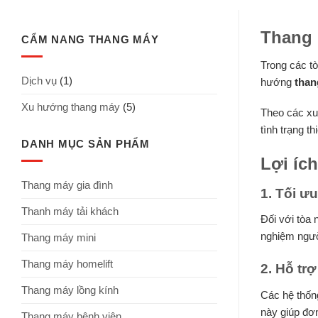
Thang 
CẨM NANG THANG MÁY
Trong các tò
Dịch vụ
(1)
hướng
than
Xu hướng thang máy
(5)
Theo các xu 
tình trạng t
DANH MỤC SẢN PHẨM
Lợi íc
Thang máy gia đình
1. Tối ư
Thanh máy tải khách
Đối với tòa 
nghiệm ngườ
Thang máy mini
Thang máy homelift
2. Hỗ tr
Thang máy lồng kính
Các hệ thống
này giúp đơn
Thang máy bệnh viện