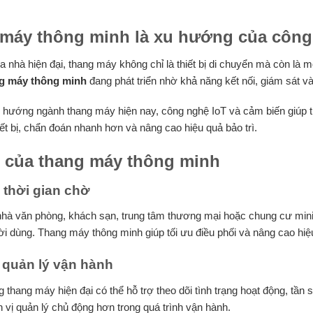
máy thông minh là xu hướng của công t
a nhà hiện đại, thang máy không chỉ là thiết bị di chuyển mà còn là 
g máy thông minh
đang phát triển nhờ khả năng kết nối, giám sát và
hướng ngành thang máy hiện nay, công nghệ IoT và cảm biến giúp tha
hiết bị, chẩn đoán nhanh hơn và nâng cao hiệu quả bảo trì.
h của thang máy thông minh
u thời gian chờ
nhà văn phòng, khách sạn, trung tâm thương mại hoặc chung cư mini, 
i dùng. Thang máy thông minh giúp tối ưu điều phối và nâng cao hiệ
ợ quản lý vận hành
 thang máy hiện đại có thể hỗ trợ theo dõi tình trạng hoạt động, tầ
 vị quản lý chủ động hơn trong quá trình vận hành.