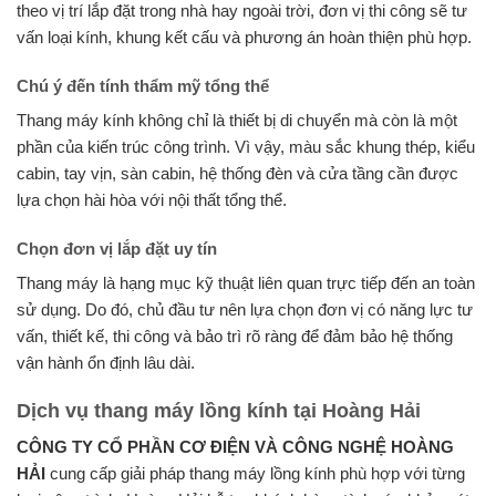
theo vị trí lắp đặt trong nhà hay ngoài trời, đơn vị thi công sẽ tư
vấn loại kính, khung kết cấu và phương án hoàn thiện phù hợp.
Chú ý đến tính thẩm mỹ tổng thể
Thang máy kính không chỉ là thiết bị di chuyển mà còn là một
phần của kiến trúc công trình. Vì vậy, màu sắc khung thép, kiểu
cabin, tay vịn, sàn cabin, hệ thống đèn và cửa tầng cần được
lựa chọn hài hòa với nội thất tổng thể.
Chọn đơn vị lắp đặt uy tín
Thang máy là hạng mục kỹ thuật liên quan trực tiếp đến an toàn
sử dụng. Do đó, chủ đầu tư nên lựa chọn đơn vị có năng lực tư
vấn, thiết kế, thi công và bảo trì rõ ràng để đảm bảo hệ thống
vận hành ổn định lâu dài.
Dịch vụ thang máy lồng kính tại Hoàng Hải
CÔNG TY CỔ PHẦN CƠ ĐIỆN VÀ CÔNG NGHỆ HOÀNG
HẢI
cung cấp giải pháp thang máy lồng kính phù hợp với từng