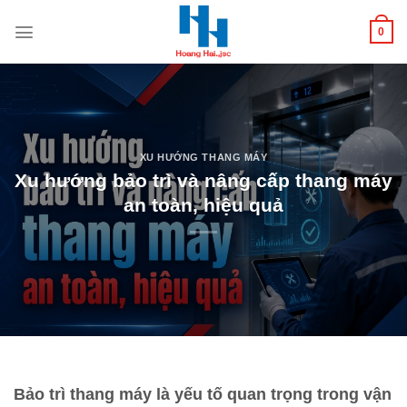
Chuyển
tới
0
nội
dung
XU HƯỚNG THANG MÁY
Xu hướng bảo trì và nâng cấp thang máy
an toàn, hiệu quả
Bảo trì thang máy là yếu tố quan trọng trong vận