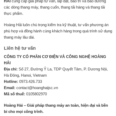
HẢI
cung cấp giải pháp tư vấn, lắp đặt, bảo trì và bảo dưỡng
các dòng thang máy, thang cuốn, thang tải hàng và thang tải
thực phẩm.
Hoàng Hải luôn chú trọng kiểm tra kỹ thuật, tư vấn phương án
phù hợp và đồng hành cùng khách hàng trong quá trình sử dụng
thang máy lâu dài.
Liên hệ tư vấn
CÔNG TY CỔ PHẦN CƠ ĐIỆN VÀ CÔNG NGHỆ HOÀNG
HẢI
Địa chỉ:
Số 27, Đường Ỷ La, TDP Quyết Tâm, P. Dương Nội,
Hà Đông, Hanoi, Vietnam
Hotline:
0973.426.733
Email:
contact@hoanghaijsc.vn
Mã số thuế:
0105802970
Hoàng Hải – Giải pháp thang máy an toàn, hiện đại và bền
bỉ cho mọi công trình.