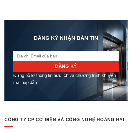
ĐĂNG KÝ NHẬN BẢN TIN
Đừng bỏ lỡ thông tin hữu ích và chương trình khuyến
mãi hấp dẫn
CÔNG TY CP CƠ ĐIỆN VÀ CÔNG NGHỆ HOÀNG HẢI